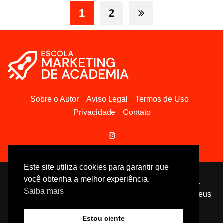
1
2
Sobre o Autor
Aviso Legal
Termos de Uso
Privacidade
Contato
Este site utiliza cookies para garantir que
você obtenha a melhor experiência.
Escola Marketing para Academia - Marketing para
Saiba mais
Academia: Conteúdos 100% gratuitos para turbinar seus
resultados!
Estou ciente