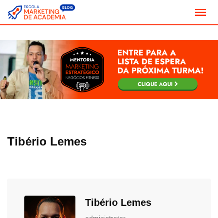
Skip
to
content
Tibério Lemes
Tibério Lemes